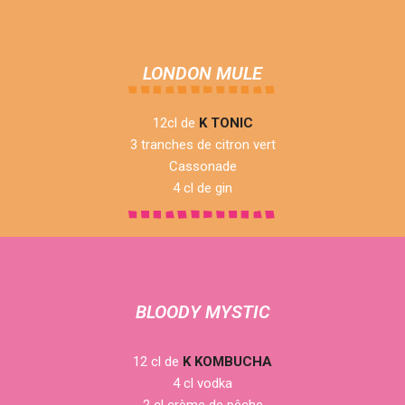
LONDON MULE
12cl de
K TONIC
3 tranches de citron vert
Cassonade
4 cl de gin
BLOODY MYSTIC
12 cl de
K KOMBUCHA
4 cl vodka